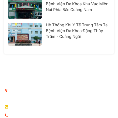
Bệnh Viện Đa Khoa Khu Vực Miền
Núi Phía Bắc Quảng Nam
Hệ Thống Khí Y Tế Trung Tâm Tại
Bệnh Viện Đa Khoa Đặng Thùy
Trâm - Quảng Ngãi
CÔNG TY TNHH DỊCH VỤ KỸ THUẬT VÀ THƯƠNG MẠI
THÁI BÌNH DƯƠNG
Hà Nội: Số 76 Đặng Tiến Đông, phường Ô Chợ Dừa, Hà
Nội, Việt Nam
Tel: 024 6296 1023
Hotline: 0969.936.586