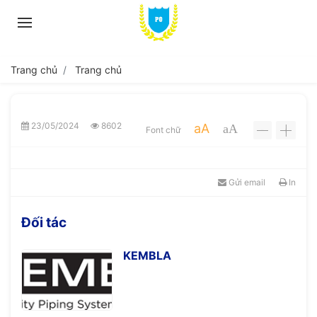
Trang chủ
Trang chủ
23/05/2024
8602
aA
aA
Font chữ
-
+
Gửi email
In
Đối tác
KEMBLA