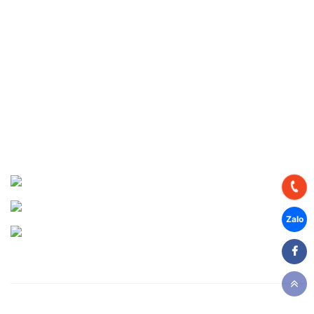
Tuyển dụng
DỰ ÁN THỰC HIỆN
Dự án Miền Bắc
Dự án Miền Trung
Dự án Miền Nam
CHIA SẺ MẠNG XÃ HỘI
Facebook
Youtube
Zalo
Copyright © 2026 - Thái Bình Dương, Thiết kế website: Công ty