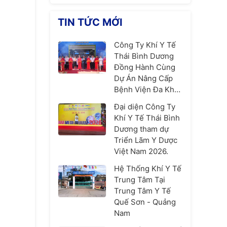
TIN TỨC MỚI
Công Ty Khí Y Tế
Thái Bình Dương
Đồng Hành Cùng
Dự Án Nâng Cấp
Bệnh Viện Đa Khoa
Hòe Nhai – Góp
Đại diện Công Ty
Phần Nâng Cao
Khí Y Tế Thái Bình
Chất Lượng Y Tế
Dương tham dự
Thủ Đô
Triển Lãm Y Dược
Việt Nam 2026.
Hệ Thống Khí Y Tế
Trung Tâm Tại
Trung Tâm Y Tế
Quế Sơn - Quảng
Nam