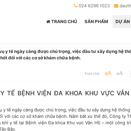
024 6296 1023
daut
TRANG CHỦ
SẢN PHẨM
DỰ ÁN
vụ y tế ngày càng được chú trọng, việc đầu tư xây dựng hệ th
 chốt đối với các cơ sở khám chữa bệnh.
aA
aA
Font chữ
Y TẾ BỆNH VIỆN ĐA KHOA KHU VỰC VÂN
ụ y tế ngày càng được chú trọng, việc đầu tư xây dựng hệ thống
đối với các cơ sở khám chữa bệnh. Nắm bắt xu thế đó, Công ty T
g khí y tế tại Bệnh viện Đa khoa Khu vực Vân Hồ – một công tr
Tây Bắc.