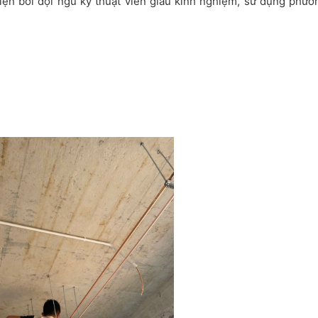
iện bởi đội ngũ kỹ thuật viên giàu kinh nghiệm, sử dụng phư