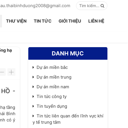
hau.thaibinhduong2008@gmail.com
Tìm kiếm...
THƯ VIỆN
TIN TỨC
GIỚI THIỆU
LIÊN HỆ
ống hạ
DANH MỤC
Dự án miền bắc
-
+
Dự án miền trung
Dự án miền nam
 HỒ -
Tin tức công ty
Tin tuyển dụng
 hạ tầng
hái Bình
Tin tức liên quan đến lĩnh vực khí
ình có ý
y tế trung tâm