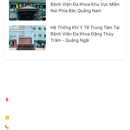
Bệnh Viện Đa Khoa Khu Vực Miền
Núi Phía Bắc Quảng Nam
Hệ Thống Khí Y Tế Trung Tâm Tại
Bệnh Viện Đa Khoa Đặng Thùy
Trâm - Quảng Ngãi
CÔNG TY TNHH DỊCH VỤ KỸ THUẬT VÀ THƯƠNG MẠI
THÁI BÌNH DƯƠNG
Hà Nội: Số 76 Đặng Tiến Đông, phường Ô Chợ Dừa, Hà
Nội, Việt Nam
Tel: 024 6296 1023
Hotline: 0969.936.586