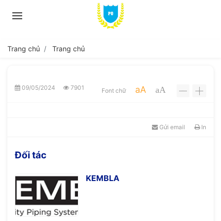
Trang chủ
Trang chủ
09/05/2024
7901
aA
aA
Font chữ
-
+
Gửi email
In
Đối tác
KEMBLA