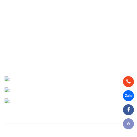
Tuyển dụng
DỰ ÁN THỰC HIỆN
Dự án Miền Bắc
Dự án Miền Trung
Dự án Miền Nam
CHIA SẺ MẠNG XÃ HỘI
Facebook
Youtube
Zalo
Copyright © 2026 - Thái Bình Dương, Thiết kế website: Công ty