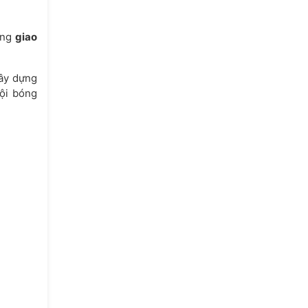
óng
giao
xây dựng
đội bóng