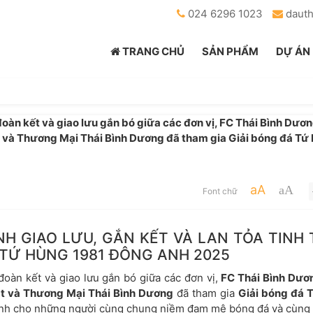
024 6296 1023
daut
TRANG CHỦ
SẢN PHẨM
DỰ ÁN
đoàn kết và giao lưu gắn bó giữa các đơn vị, FC Thái Bình Dươn
t và Thương Mại Thái Bình Dương đã tham gia Giải bóng đá Tứ
aA
aA
Font chữ
NH GIAO LƯU, GẮN KẾT VÀ LAN TỎA TINH
 TỨ HÙNG 1981 ĐÔNG ANH 2025
đoàn kết và giao lưu gắn bó giữa các đơn vị,
FC Thái Bình Dươ
t và Thương Mại Thái Bình Dương
đã tham gia
Giải bóng đá 
dành cho những người cùng chung niềm đam mê bóng đá và cùng 