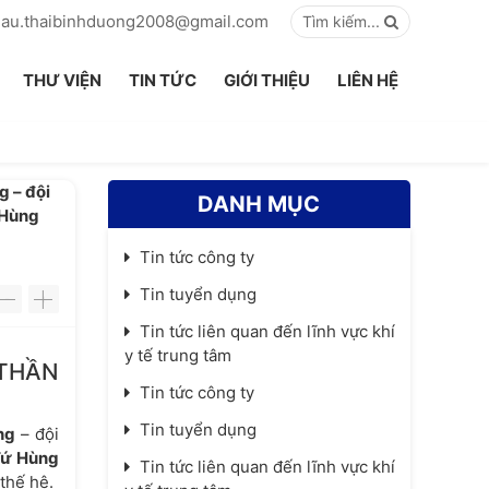
hau.thaibinhduong2008@gmail.com
Tìm kiếm...
THƯ VIỆN
TIN TỨC
GIỚI THIỆU
LIÊN HỆ
g – đội
DANH MỤC
 Hùng
Tin tức công ty
Tin tuyển dụng
-
+
Tin tức liên quan đến lĩnh vực khí
y tế trung tâm
 THẦN
Tin tức công ty
Tin tuyển dụng
ng
– đội
Tứ Hùng
Tin tức liên quan đến lĩnh vực khí
thế hệ.