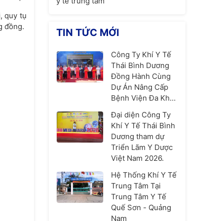
y tế trung tâm
i
, quy tụ
g đồng.
TIN TỨC MỚI
Công Ty Khí Y Tế
Thái Bình Dương
Đồng Hành Cùng
Dự Án Nâng Cấp
Bệnh Viện Đa Khoa
Hòe Nhai – Góp
Đại diện Công Ty
Phần Nâng Cao
Khí Y Tế Thái Bình
Chất Lượng Y Tế
Dương tham dự
Thủ Đô
Triển Lãm Y Dược
Việt Nam 2026.
Hệ Thống Khí Y Tế
Trung Tâm Tại
Trung Tâm Y Tế
Quế Sơn - Quảng
Nam