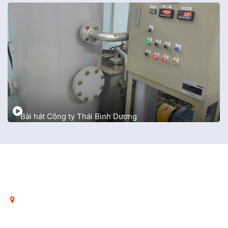
Bài hát Công ty Thái Bình Dương
CÔNG TY TNHH DỊCH VỤ KỸ THUẬT VÀ THƯƠNG MẠI
THÁI BÌNH DƯƠNG
Hà Nội: Số 76 Đặng Tiến Đông, phường Ô Chợ Dừa, Hà
Nội, Việt Nam