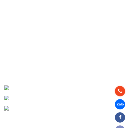
Liên hệ
Tuyển dụng
DỰ ÁN THỰC HIỆN
Dự án Miền Bắc
Dự án Miền Trung
Dự án Miền Nam
CHIA SẺ MẠNG XÃ HỘI
Facebook
Youtube
Zalo