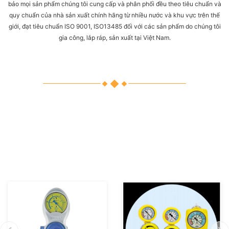
bảo mọi sản phẩm chúng tôi cung cấp và phân phối đều theo tiêu chuẩn và
quy chuẩn của nhà sản xuất chính hãng từ nhiều nước và khu vực trên thế
giới, đạt tiêu chuẩn ISO 9001, ISO13485 đối với các sản phẩm do chúng tôi
gia công, lắp ráp, sản xuất tại Việt Nam.
Sản phẩm nổi bật
Thái Bình Dương hoạt động trong lĩnh vực Trang thiết bị y
tế luôn mang đến cho khách hàng các gói sản phẩm đa
dạng, chất lượng, đạt tiêu chuẩn quản lý chất lượng ISO
9001, ISO 13485 và phù hợp tiêu chuẩn TCVN 8022.
Sản phẩm đã được các Bệnh viện và cơ sở y tế trên khắp cả
nước tin tưởng, sử dụng liên tục từ năm 2008 đến nay.