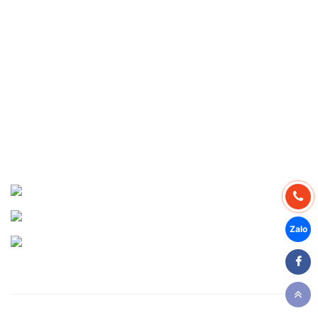
Tuyển dụng
DỰ ÁN THỰC HIỆN
Dự án Miền Bắc
Dự án Miền Trung
Dự án Miền Nam
CHIA SẺ MẠNG XÃ HỘI
Facebook
Youtube
Zalo
Copyright © 2026 - Thái Bình Dương, Thiết kế website: Công ty