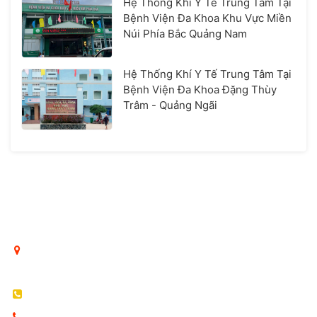
Hệ Thống Khí Y Tế Trung Tâm Tại
Bệnh Viện Đa Khoa Khu Vực Miền
Núi Phía Bắc Quảng Nam
Hệ Thống Khí Y Tế Trung Tâm Tại
Bệnh Viện Đa Khoa Đặng Thùy
Trâm - Quảng Ngãi
CÔNG TY TNHH DỊCH VỤ KỸ THUẬT VÀ THƯƠNG MẠI
THÁI BÌNH DƯƠNG
Hà Nội: Số 76 Đặng Tiến Đông, phường Ô Chợ Dừa, Hà
Nội, Việt Nam
Tel: 024 6296 1023
Hotline: 0969.936.586