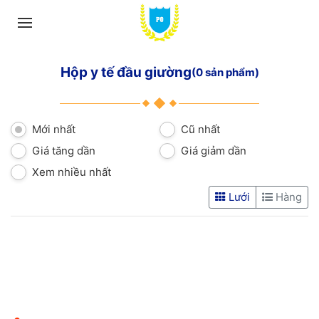
Hộp y tế đầu giường
(0 sản phẩm)
Mới nhất
Cũ nhất
Giá tăng dần
Giá giảm dần
Xem nhiều nhất
Lưới
Hàng
CÔNG TY TNHH DỊCH VỤ KỸ THUẬT VÀ THƯƠNG MẠI
THÁI BÌNH DƯƠNG