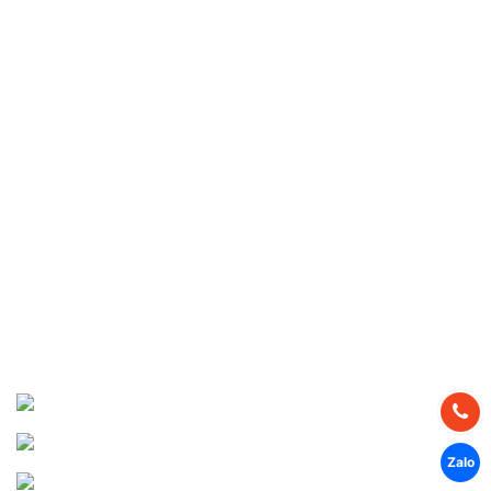
Thư viện ảnh
Thư viện video
Liên hệ
Tuyển dụng
DỰ ÁN THỰC HIỆN
Dự án Miền Bắc
Dự án Miền Trung
Dự án Miền Nam
CHIA SẺ MẠNG XÃ HỘI
Facebook
Youtube
Zalo