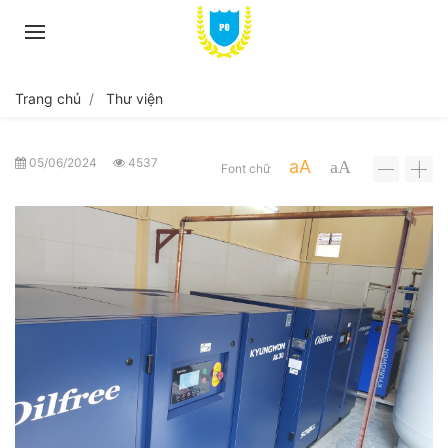
Trang chủ
Thư viện
05/06/2024
4537
aA
aA
Font chữ
-
+