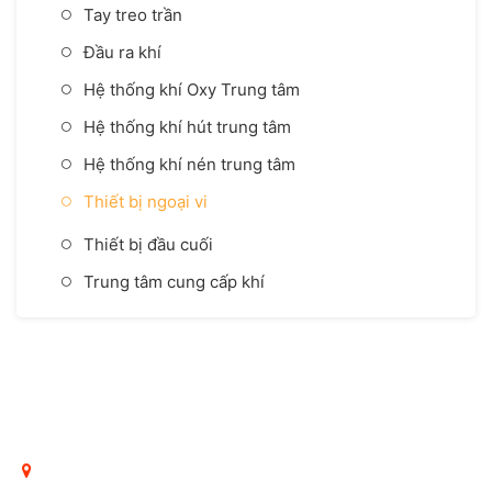
Tay treo trần
Đầu ra khí
Hệ thống khí Oxy Trung tâm
Hệ thống khí hút trung tâm
Hệ thống khí nén trung tâm
Thiết bị ngoại vi
Thiết bị đầu cuối
Trung tâm cung cấp khí
CÔNG TY TNHH DỊCH VỤ KỸ THUẬT VÀ THƯƠNG MẠI
THÁI BÌNH DƯƠNG
Hà Nội: Số 76 Đặng Tiến Đông, phường Ô Chợ Dừa, Hà